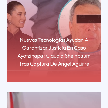
Nuevas Tecnologías Ayudan A
Garantizar Justicia En Caso
Ayotzinapa: Claudia Sheinbaum
Tras Captura De Ángel Aguirre
READ MORE