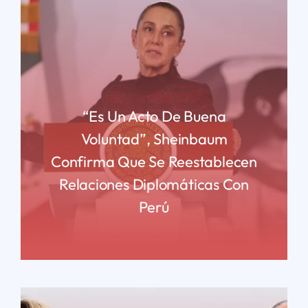
“Es Un Acto De Buena
Voluntad”, Sheinbaum
Confirma Que Se Reestablecen
Relaciones Diplomáticas Con
Perú
READ MORE