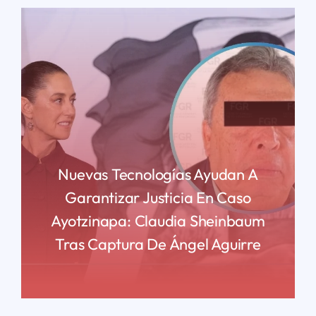
Nuevas Tecnologías Ayudan A
Garantizar Justicia En Caso
Ayotzinapa: Claudia Sheinbaum
Tras Captura De Ángel Aguirre
READ MORE