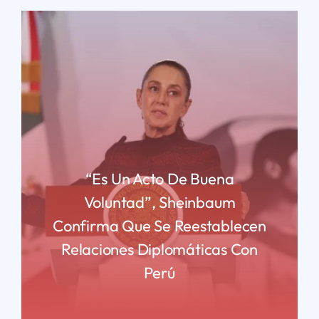
“Es Un Acto De Buena
Voluntad”, Sheinbaum
Confirma Que Se Reestablecen
Relaciones Diplomáticas Con
Perú
READ MORE