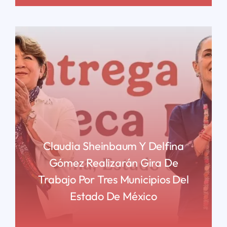
Claudia Sheinbaum Y Delfina
Gómez Realizarán Gira De
Trabajo Por Tres Municipios Del
Estado De México
READ MORE