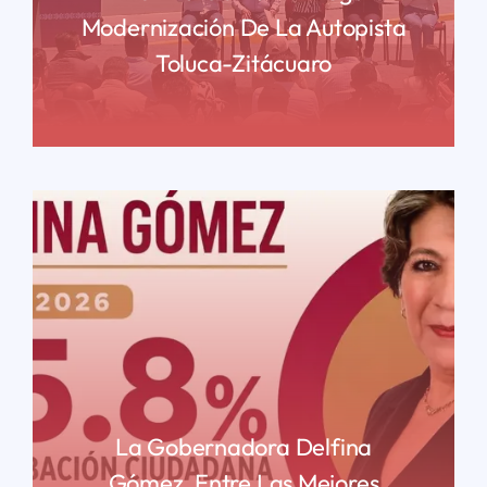
Modernización De La Autopista
Toluca-Zitácuaro
READ MORE
La Gobernadora Delfina
Gómez, Entre Las Mejores