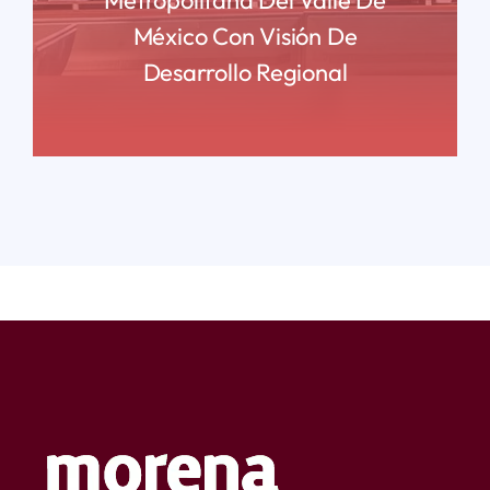
México Con Visión De
Desarrollo Regional
READ MORE