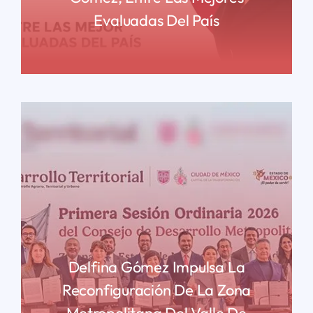
Evaluadas Del País
READ MORE
Delfina Gómez Impulsa La
Reconfiguración De La Zona
Metropolitana Del Valle De