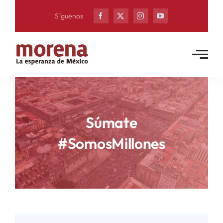
Skip
Síguenos
to
content
Súmate
#SomosMillones