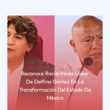
Reconoce Raciel Pérez Labor
De Delfina Gómez En La
Transformación Del Estado De
México
READ MORE