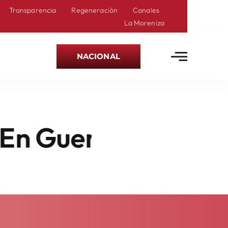
Transparencia
Regeneración
Canales
La Moreniza
NACIONAL
uerrero: Delfina G