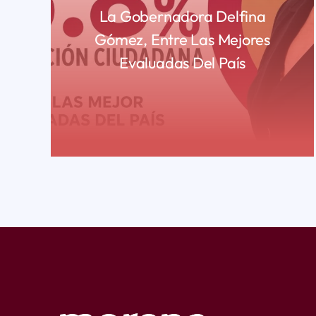
La Gobernadora Delfina
Gómez, Entre Las Mejores
Evaluadas Del País
READ MORE