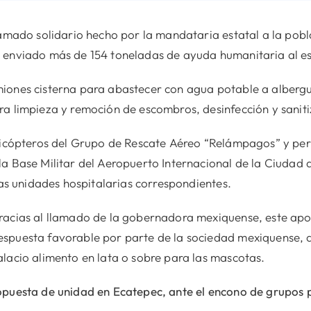
lamado solidario hecho por la mandataria estatal a la pob
 enviado más de 154 toneladas de ayuda humanitaria al e
iones cisterna para abastecer con agua potable a albergue
a limpieza y remoción de escombros, desinfección y saniti
elicópteros del Grupo de Rescate Aéreo “Relámpagos” y per
la Base Militar del Aeropuerto Internacional de la Ciudad
las unidades hospitalarias correspondientes.
racias al llamado de la gobernadora mexiquense, este apo
spuesta favorable por parte de la sociedad mexiquense, q
lacio alimento en lata o sobre para las mascotas.
opuesta de unidad en Ecatepec, ante el encono de grupos 