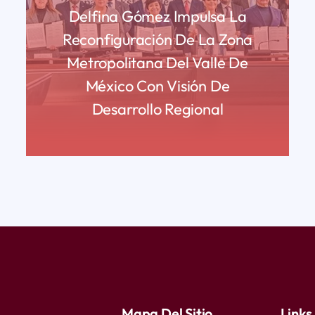
Delfina Gómez Impulsa La
Reconfiguración De La Zona
Metropolitana Del Valle De
México Con Visión De
Desarrollo Regional
READ MORE
Mapa Del Sitio
Links