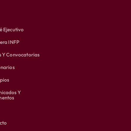
 Ejecutivo
lera INFP
s Y Convocatorias
onarios
pios
icados Y
entos
cto