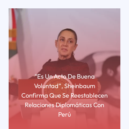
“Es Un Acto De Buena
Voluntad”, Sheinbaum
Confirma Que Se Reestablecen
Relaciones Diplomáticas Con
Perú
READ MORE