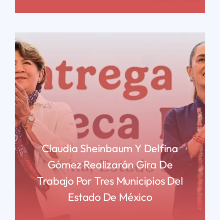
Claudia Sheinbaum Y Delfina
Gómez Realizarán Gira De
Trabajo Por Tres Municipios Del
Estado De México
READ MORE