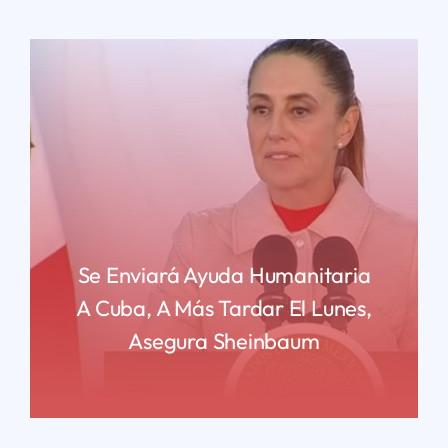
Se Enviará Ayuda Humanitaria
A Cuba, A Más Tardar El Lunes,
Asegura Sheinbaum
READ MORE