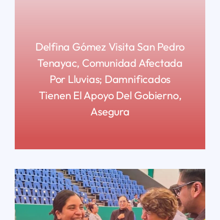
Delfina Gómez Visita San Pedro
Tenayac, Comunidad Afectada
Por Lluvias; Damnificados
Tienen El Apoyo Del Gobierno,
Asegura
READ MORE