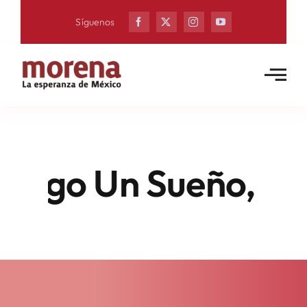
Skip
Síguenos
to
content
go Un Sueño, Esta