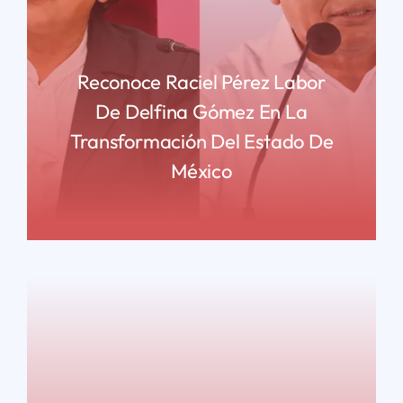
Reconoce Raciel Pérez Labor
De Delfina Gómez En La
Transformación Del Estado De
México
READ MORE