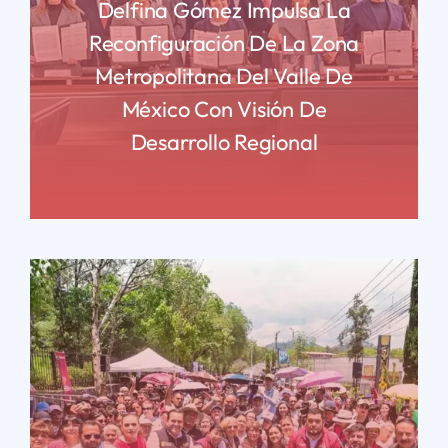
Delfina Gómez Impulsa La
Reconfiguración De La Zona
Metropolitana Del Valle De
México Con Visión De
Desarrollo Regional
READ MORE