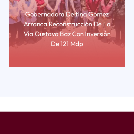
Gobernadora Delfina Gómez
Arranca Reconstrucción De La
Vía Gustavo Baz Con Inversión
De 121 Mdp
READ MORE