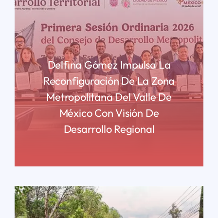
Delfina Gómez Impulsa La
Reconfiguración De La Zona
Metropolitana Del Valle De
México Con Visión De
Desarrollo Regional
READ MORE