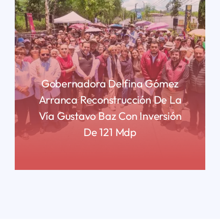
Gobernadora Delfina Gómez
Arranca Reconstrucción De La
Vía Gustavo Baz Con Inversión
De 121 Mdp
READ MORE