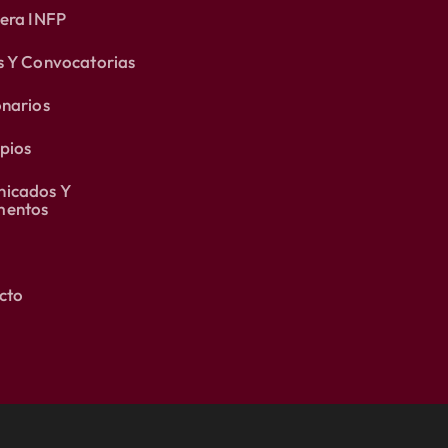
lera INFP
s Y Convocatorias
onarios
pios
icados Y
entos
cto