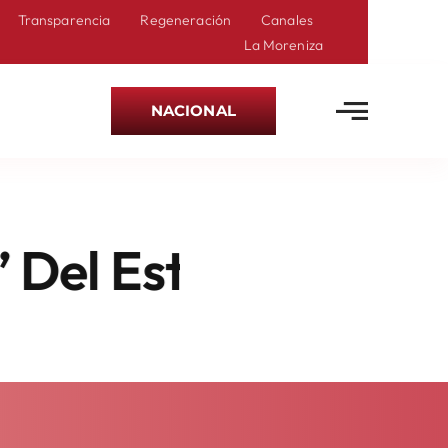
Transparencia
Regeneración
Canales
La Moreniza
NACIONAL
ado De México En Ú