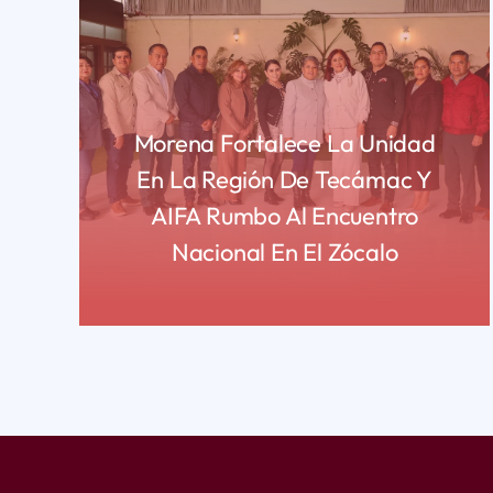
Morena Fortalece La Unidad
En La Región De Tecámac Y
AIFA Rumbo Al Encuentro
Nacional En El Zócalo
READ MORE