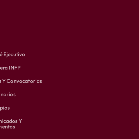
 Ejecutivo
lera INFP
s Y Convocatorias
onarios
pios
icados Y
entos