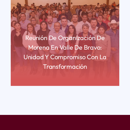
Reunión De Organización De
Morena En Valle De Bravo:
Unidad Y Compromiso Con La
Transformación
READ MORE