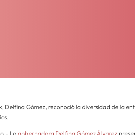
 Delfina Gómez, reconoció la diversidad de la en
ios.
o.- La
gobernadora Delfina Gómez Álvarez
prese