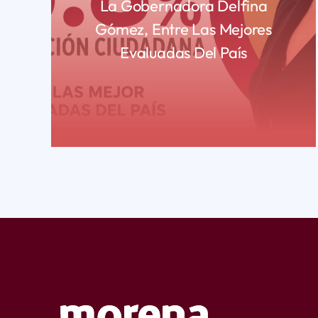
La Gobernadora Delfina
Gómez, Entre Las Mejores
Evaluadas Del País
READ MORE