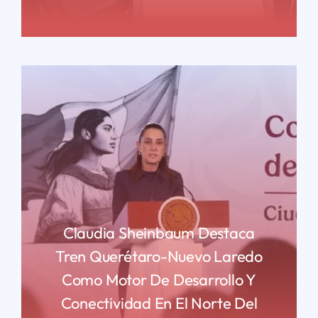
READ MORE
Claudia Sheinbaum Destaca
Tren Querétaro-Nuevo Laredo
Como Motor De Desarrollo Y
Conectividad En El Norte Del