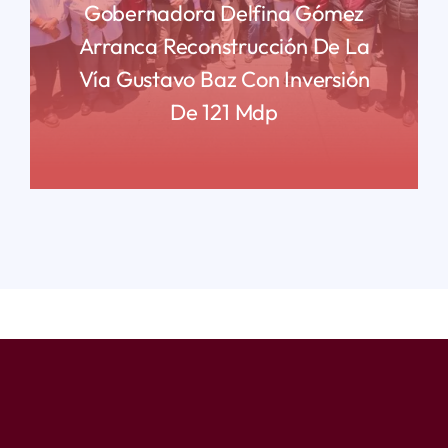
Gobernadora Delfina Gómez
Arranca Reconstrucción De La
Vía Gustavo Baz Con Inversión
De 121 Mdp
READ MORE