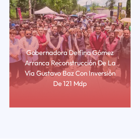
Gobernadora Delfina Gómez
Arranca Reconstrucción De La
Vía Gustavo Baz Con Inversión
De 121 Mdp
READ MORE