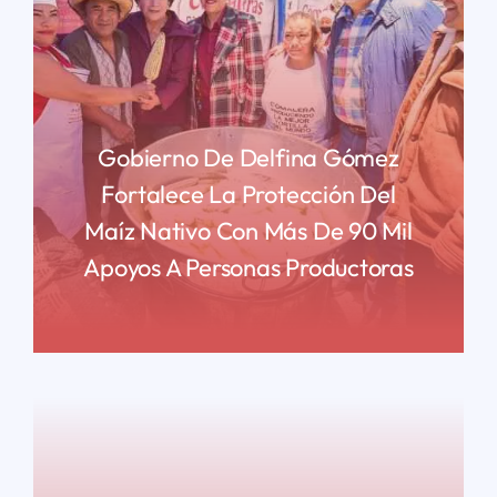
Gobierno De Delfina Gómez
Fortalece La Protección Del
Maíz Nativo Con Más De 90 Mil
Apoyos A Personas Productoras
READ MORE