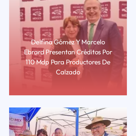
Delfina Gómez Y Marcelo
Ebrard Presentan Créditos Por
110 Mdp Para Productores De
Calzado
READ MORE