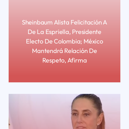
Sheinbaum Alista Felicitación A
De La Espriella, Presidente
Electo De Colombia; México
Mantendrá Relación De
Respeto, Afirma
READ MORE