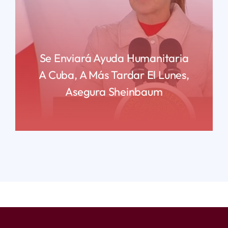
Se Enviará Ayuda Humanitaria
A Cuba, A Más Tardar El Lunes,
Asegura Sheinbaum
READ MORE