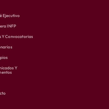
 Ejecutivo
lera INFP
s Y Convocatorias
onarios
pios
icados Y
entos
cto