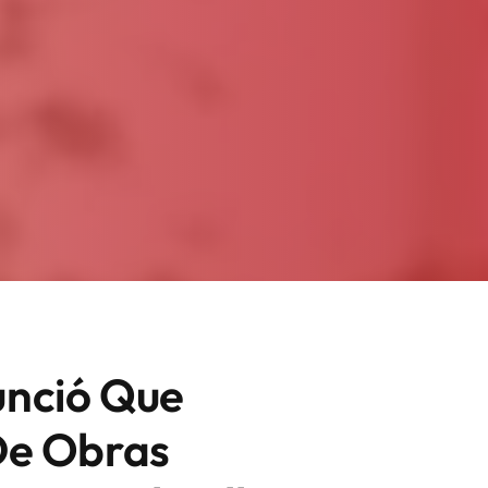
unció Que
De Obras