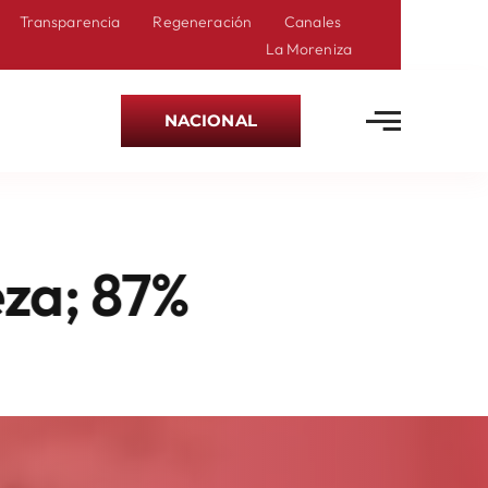
Transparencia
Regeneración
Canales
La Moreniza
NACIONAL
De Calles Ya Sin E