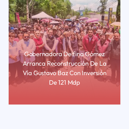
Gobernadora Delfina Gómez
Arranca Reconstrucción De La
Vía Gustavo Baz Con Inversión
De 121 Mdp
READ MORE