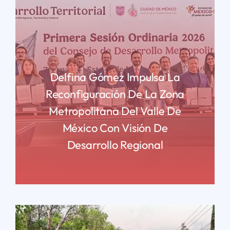
Delfina Gómez Impulsa La
Reconfiguración De La Zona
Metropolitana Del Valle De
México Con Visión De
Desarrollo Regional
READ MORE