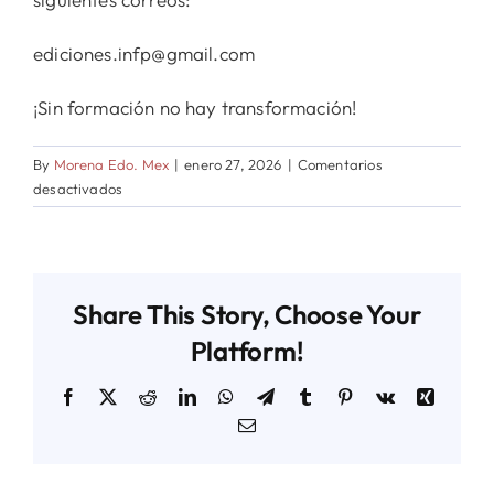
ediciones.infp@gmail.com
¡Sin formación no hay transformación!
By
Morena Edo. Mex
|
enero 27, 2026
|
Comentarios
en
desactivados
CONVOCATORIA
ABIERTA
Y
PERMANENTE
Share This Story, Choose Your
Platform!
Facebook
X
Reddit
LinkedIn
WhatsApp
Telegram
Tumblr
Pinterest
Vk
Xing
Email