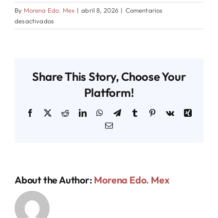
By
Morena Edo. Mex
|
abril 8, 2026
|
Comentarios
en
desactivados
LEY
GENERAL
PARA
PREVENIR,
Share This Story, Choose Your
INVESTIGAR,
SANCIONAR
Platform!
Y
REPARAR
Facebook
X
Reddit
LinkedIn
WhatsApp
Telegram
Tumblr
Pinterest
Vk
Xing
EL
Email
DELITO
DE
FEMINICIDIO
About the Author:
Morena Edo. Mex