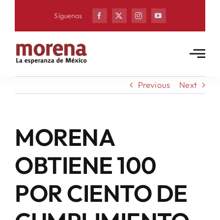
Skip
Síguenos
to
content
Previous
Next
MORENA
OBTIENE 100
POR CIENTO DE