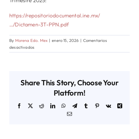
Trimestre 2025:
https://repositoriodocumental.ine.mx/
…/Dictamen-3T-PPN.pdf
By
Morena Edo. Mex
|
enero 15, 2026
|
Comentarios
en
desactivados
MORENA
OBTIENE
100
POR
Share This Story, Choose Your
CIENTO
DE
Platform!
CUMPLIMIENTO
EN
Facebook
X
Reddit
LinkedIn
WhatsApp
Telegram
Tumblr
Pinterest
Vk
Xing
TRANSPARENCIA,
Email
RECONOCE
EL
INE