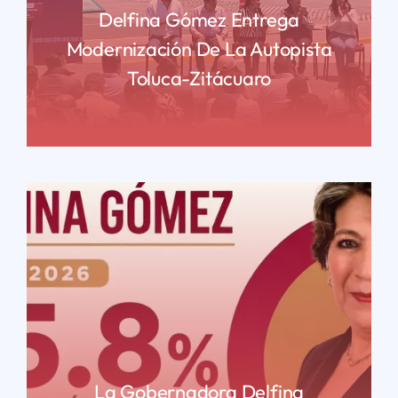
Delfina Gómez Entrega
Modernización De La Autopista
Toluca-Zitácuaro
READ MORE
La Gobernadora Delfina