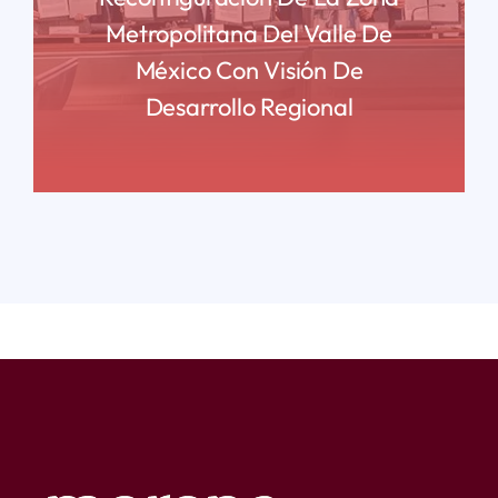
Metropolitana Del Valle De
México Con Visión De
Desarrollo Regional
READ MORE