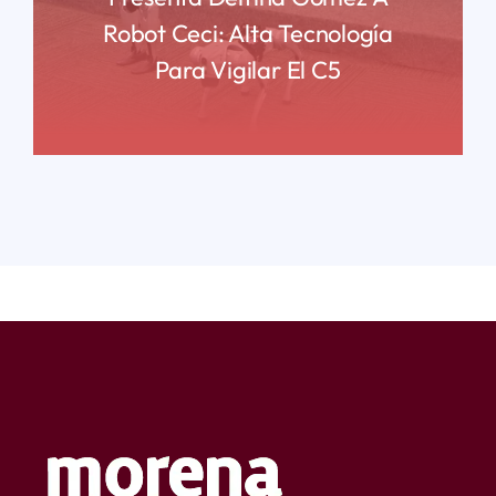
Robot Ceci: Alta Tecnología
Para Vigilar El C5
READ MORE