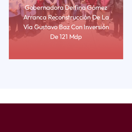
Gobernadora Delfina Gómez
Arranca Reconstrucción De La
Vía Gustavo Baz Con Inversión
De 121 Mdp
READ MORE