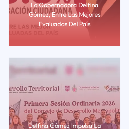
La Gobernadora Delfina
Gómez, Entre Las Mejores
Evaluadas Del País
READ MORE
Delfina Gómez Impulsa La