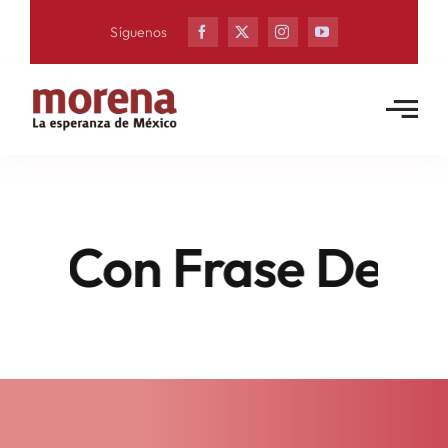
Skip
Síguenos
to
content
 Con Frase De Delf