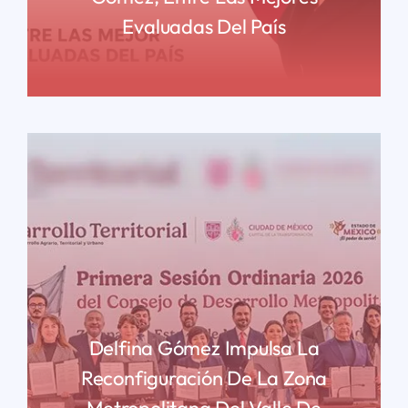
Evaluadas Del País
READ MORE
Delfina Gómez Impulsa La
Reconfiguración De La Zona
Metropolitana Del Valle De