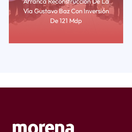
Arranca Reconstrucción De La
Vía Gustavo Baz Con Inversión
De 121 Mdp
READ MORE