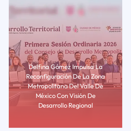
Delfina Gómez Impulsa La
Reconfiguración De La Zona
Metropolitana Del Valle De
México Con Visión De
Desarrollo Regional
READ MORE