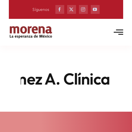
Skip
Síguenos
to
content
mez A. Clínica De D