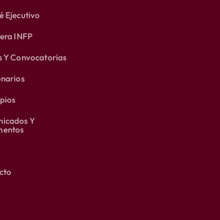
 Ejecutivo
lera INFP
s Y Convocatorias
onarios
pios
icados Y
entos
cto