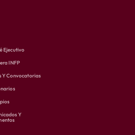
 Ejecutivo
lera INFP
s Y Convocatorias
onarios
pios
icados Y
entos