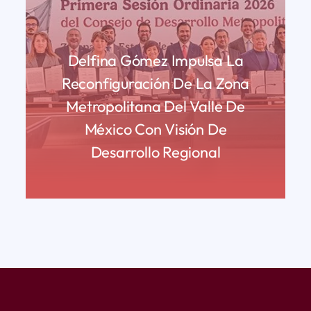
Delfina Gómez Impulsa La
Reconfiguración De La Zona
Metropolitana Del Valle De
México Con Visión De
Desarrollo Regional
READ MORE