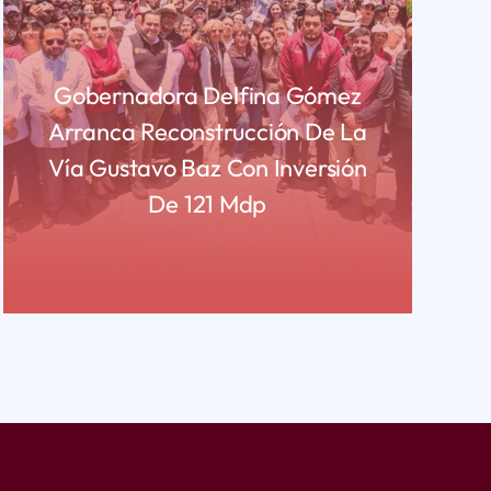
Gobernadora Delfina Gómez
Arranca Reconstrucción De La
Vía Gustavo Baz Con Inversión
De 121 Mdp
READ MORE