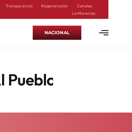
Transparencia
Regeneración
Canales
La Moreniza
NACIONAL
eblo Mexiquense: Ho