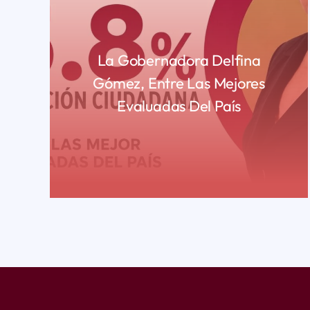
La Gobernadora Delfina
Gómez, Entre Las Mejores
Evaluadas Del País
READ MORE