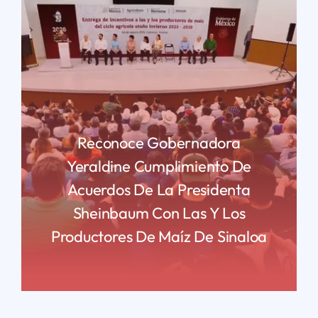
Reconoce Gobernadora
Yeraldine Cumplimiento De
Acuerdos De La Presidenta
Sheinbaum Con Las Y Los
Productores De Maíz De Sinaloa
READ MORE