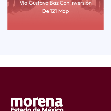
Vía Gustavo Baz Con Inversión
De 121 Mdp
READ MORE