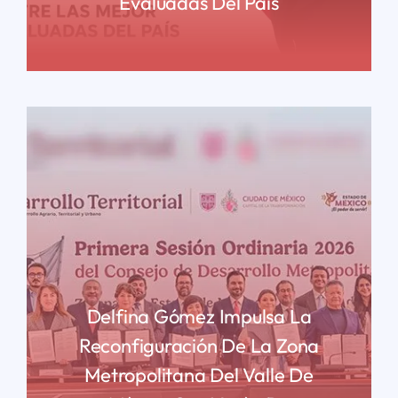
Evaluadas Del País
READ MORE
Delfina Gómez Impulsa La
Reconfiguración De La Zona
Metropolitana Del Valle De