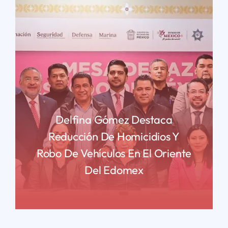
Delfina Gómez Destaca
Reducción De Homicidios Y
Robo De Vehículos En El Oriente
Del Edomex
READ MORE