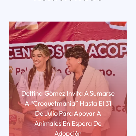
Delfina Gómez Invita A Sumarse
A “Croquetmanía” Hasta El 31
De Julio Para Apoyar A
Animales En Espera De
Adopción