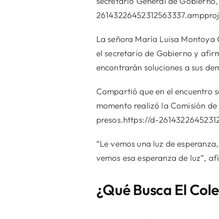
secretario General de Gobierno,
26143226452312563337.ampproj
La señora María Luisa Montoya Ga
el secretario de Gobierno y afir
encontrarán soluciones a sus d
Compartió que en el encuentro se
momento realizó la Comisión de
presos.https://d-261432264523
“Le vemos una luz de esperanza,
vemos esa esperanza de luz”, af
¿Qué Busca El Cole