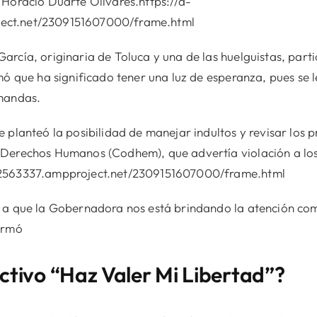
 Horacio Duarte Olivares.https://d-
ect.net/2309151607000/frame.html
rcía, originaria de Toluca y una de las huelguistas, part
mó que ha significado tener una luz de esperanza, pues se 
emandas.
 planteó la posibilidad de manejar indultos y revisar los 
 Derechos Humanos (Codhem), que advertía violación a lo
12563337.ampproject.net/2309151607000/frame.html
 a que la Gobernadora nos está brindando la atención como
irmó
ctivo “Haz Valer Mi Libertad”?