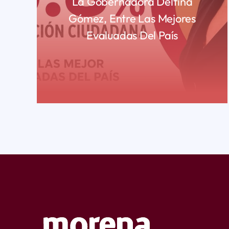
La Gobernadora Delfina
Gómez, Entre Las Mejores
Evaluadas Del País
READ MORE