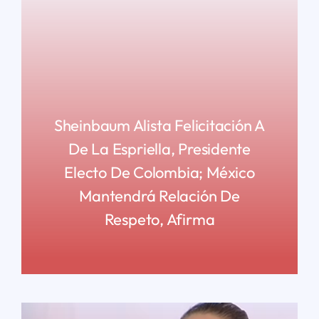
Sheinbaum Alista Felicitación A
De La Espriella, Presidente
Electo De Colombia; México
Mantendrá Relación De
Respeto, Afirma
READ MORE