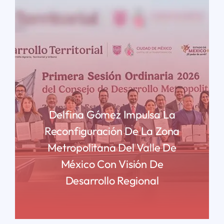
Delfina Gómez Impulsa La
Reconfiguración De La Zona
Metropolitana Del Valle De
México Con Visión De
Desarrollo Regional
READ MORE