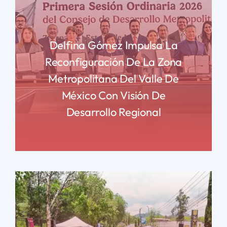
Delfina Gómez Impulsa La
Reconfiguración De La Zona
Metropolitana Del Valle De
México Con Visión De
Desarrollo Regional
READ MORE