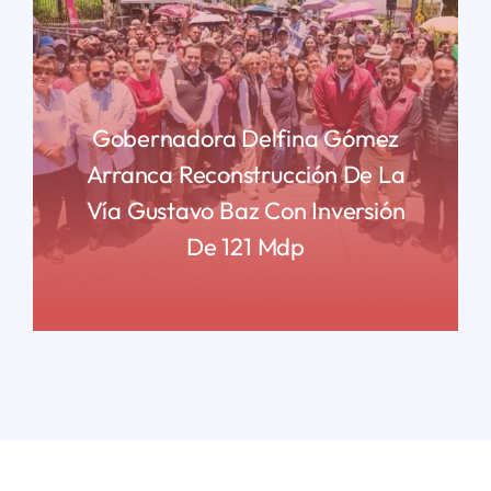
Gobernadora Delfina Gómez
Arranca Reconstrucción De La
Vía Gustavo Baz Con Inversión
De 121 Mdp
READ MORE