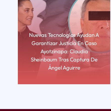
Nuevas Tecnologías Ayudan A
Garantizar Justicia En Caso
Ayotzinapa: Claudia
Sheinbaum Tras Captura De
Ángel Aguirre
READ MORE