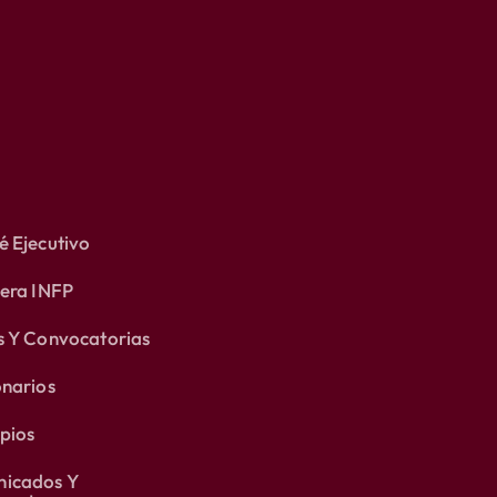
 Ejecutivo
lera INFP
s Y Convocatorias
onarios
pios
icados Y