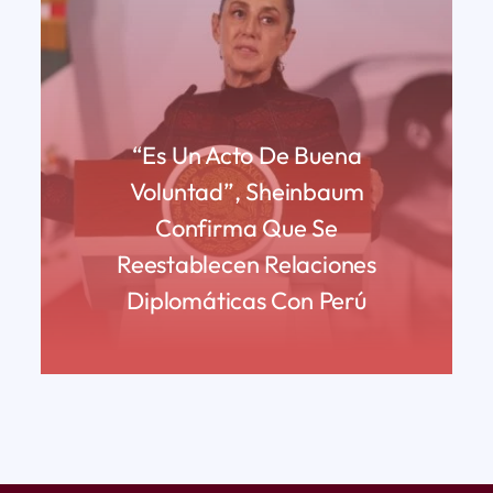
“Es Un Acto De Buena
Voluntad”, Sheinbaum
Confirma Que Se
Reestablecen Relaciones
Diplomáticas Con Perú
READ MORE