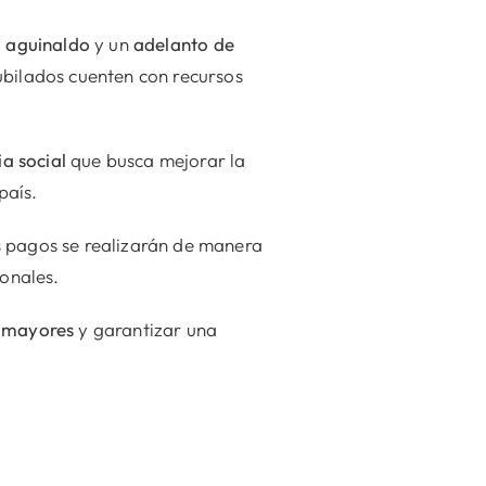
l
aguinaldo
y un
adelanto de
ubilados cuenten con recursos
ia social
que busca mejorar la
país.
s pagos se realizarán de manera
ionales.
s mayores
y garantizar una