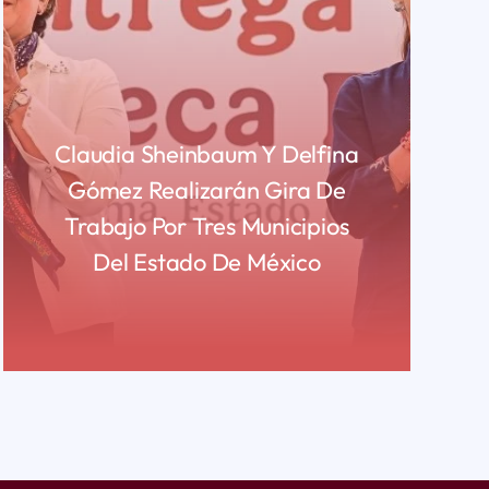
Claudia Sheinbaum Y Delfina
Gómez Realizarán Gira De
Trabajo Por Tres Municipios
Del Estado De México
READ MORE