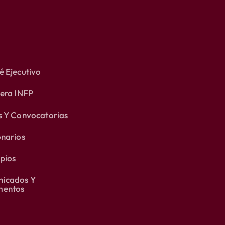
 Ejecutivo
lera INFP
s Y Convocatorias
onarios
pios
icados Y
entos