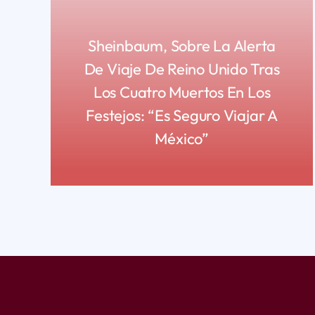
Sheinbaum, Sobre La Alerta
De Viaje De Reino Unido Tras
Los Cuatro Muertos En Los
Festejos: “Es Seguro Viajar A
México”
READ MORE