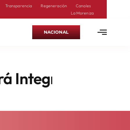
Transparencia
Regeneración
Canales
La Moreniza
NACIONAL
ntegrado En 50% Po