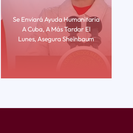
Se Enviará Ayuda Humanitaria
A Cuba, A Más Tardar El
Lunes, Asegura Sheinbaum
READ MORE