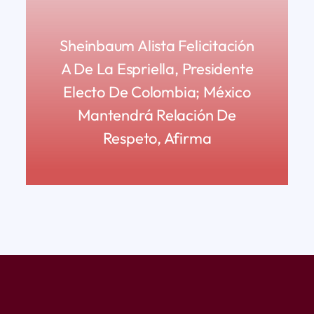
Sheinbaum Alista Felicitación
A De La Espriella, Presidente
Electo De Colombia; México
Mantendrá Relación De
Respeto, Afirma
READ MORE