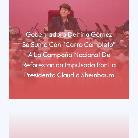
Gobernadora Delfina Gómez
Se Suma Con “carro Completo”
A La Campaña Nacional De
Reforestación Impulsada Por La
Presidenta Claudia Sheinbaum
READ MORE