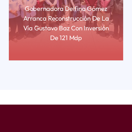
Gobernadora Delfina Gómez
Arranca Reconstrucción De La
Vía Gustavo Baz Con Inversión
De 121 Mdp
READ MORE