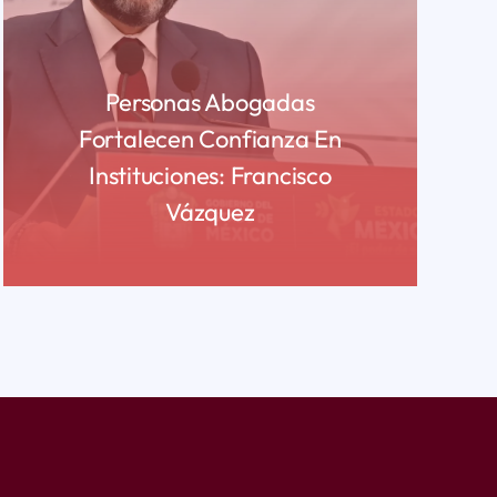
Personas Abogadas
Fortalecen Confianza En
Instituciones: Francisco
Vázquez
READ MORE