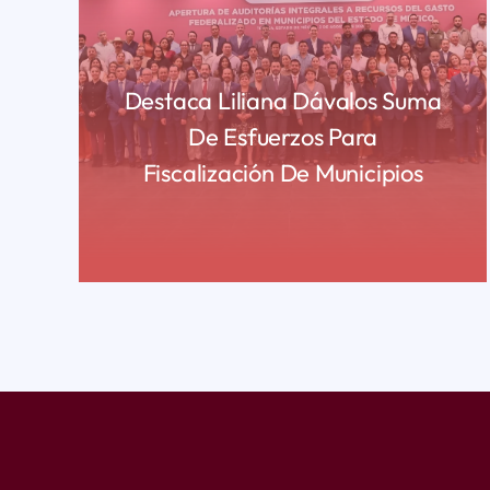
Destaca Liliana Dávalos Suma
De Esfuerzos Para
Fiscalización De Municipios
READ MORE