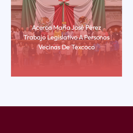
Acerca María José Pérez
Trabajo Legislativo A Personas
Vecinas De Texcoco
READ MORE