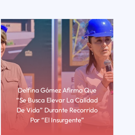
Delfina Gómez Afirma Que
“se Busca Elevar La Calidad
De Vida” Durante Recorrido
Por “El Insurgente”
READ MORE