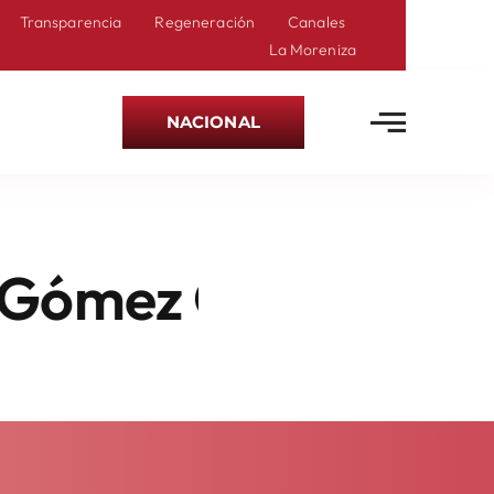
Transparencia
Regeneración
Canales
La Moreniza
NACIONAL
 Obras Del Troleb