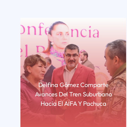
Delfina Gómez Comparte
Avances Del Tren Suburbano
Hacia El AIFA Y Pachuca
READ MORE