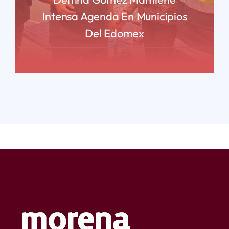
Intensa Agenda En Municipios
Del Edomex
READ MORE