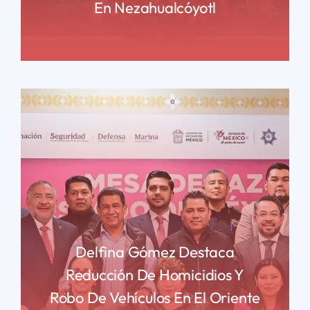
En Nezahualcóyotl
READ MORE
Delfina Gómez Destaca
Reducción De Homicidios Y
Robo De Vehículos En El Oriente