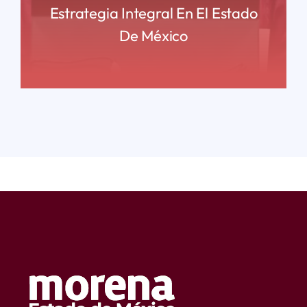
Estrategia Integral En El Estado
De México
READ MORE