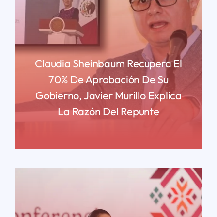
Claudia Sheinbaum Recupera El
70% De Aprobación De Su
Gobierno, Javier Murillo Explica
La Razón Del Repunte
READ MORE