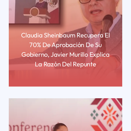
Claudia Sheinbaum Recupera El
70% De Aprobación De Su
Gobierno, Javier Murillo Explica
La Razón Del Repunte
READ MORE